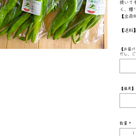
焼いて
く、贈
【出荷
【送料】
二箱（
【お届け
だし、ご
【備考】
数量
*