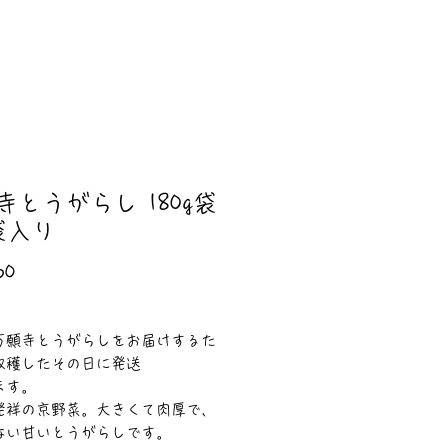
寺とうがらし 180g袋
袋入り
価
60
格
】
万願寺とうがらしをお届けするた
収穫したその日に発送
ます。
発祥の京野菜。大きくて肉厚で、
ない甘いとうがらしです。