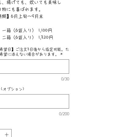
も、揚げても、炊いても美味し
り物にも喜ばれます。
時期】6月上旬〜9月末
一箱（6袋入り） 1,100円
6袋入り） 1,320円
希望日】ご注文3日後から指定可能。た
希望に添えない場合があります。
*
0/30
 (オプション)
0/200