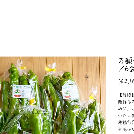
万願
／6
￥2,1
【詳細
新鮮な
めに、
いたし
舞鶴市
辛味が